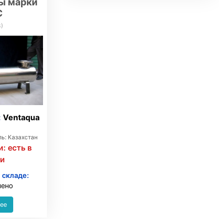
ы марки
С
3
)
:
Ventaqua
ь: Казахстан
и:
есть в
ии
 складе:
чено
ее