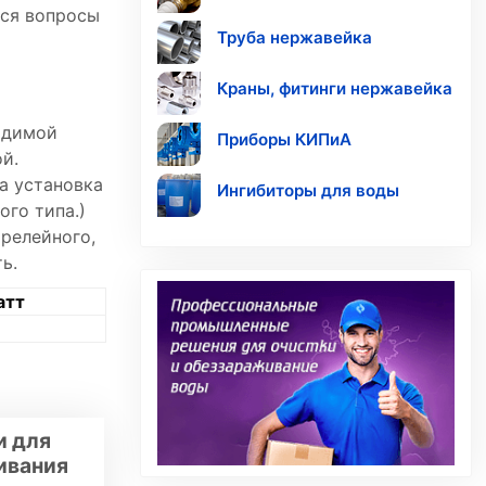
тся вопросы
Труба нержавейка
м
Краны, фитинги нержавейка
одимой
Приборы КИПиА
й.
а установка
Ингибиторы для воды
го типа.)
 релейного,
ь.
атт
и для
ивания