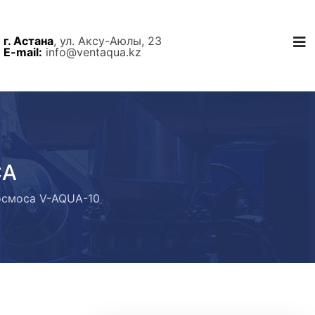
г. Астана
, ул. Аксу-Аюлы, 23
E-mail:
info@ventaqua.kz
СА
осмоса V-AQUA-10