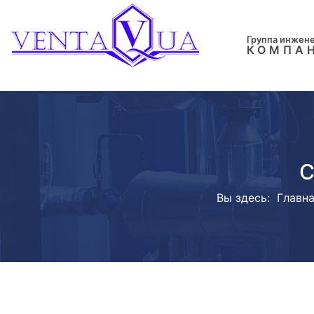
Группа инжен
КОМПА
С
Вы здесь:
Главн