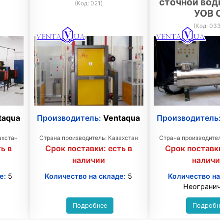
сточной вод
(Код:
021
)
УОВ 
(Код:
03
taqua
Производитель:
Ventaqua
Производитель
ахстан
Страна производитель: Казахстан
Страна производител
ь в
Срок поставки:
есть в
Срок поставк
наличии
налич
е:
5
Количество на складе:
5
Количество на
Неограни
Подробнее
Подробн