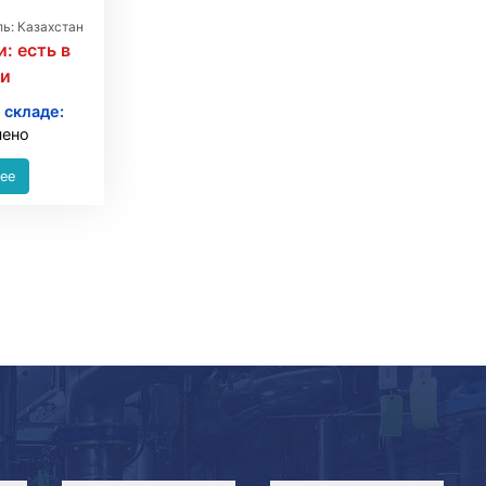
ь: Казахстан
и:
есть в
ии
 складе:
чено
ее