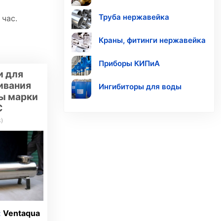
Труба нержавейка
час.
Краны, фитинги нержавейка
Приборы КИПиА
и для
ивания
Ингибиторы для воды
ы марки
С
3
)
:
Ventaqua