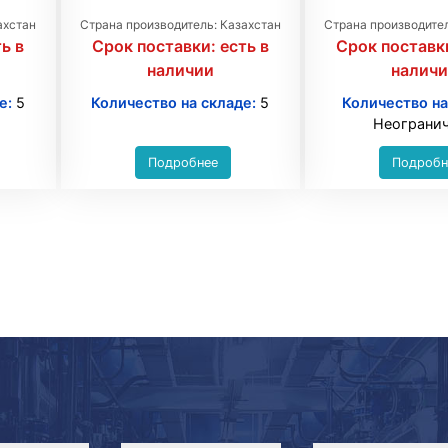
ахстан
Страна производитель: Казахстан
Страна производител
ь в
Срок поставки:
есть в
Срок поставк
наличии
налич
е:
5
Количество на складе:
5
Количество на
Неограни
Подробнее
Подробн