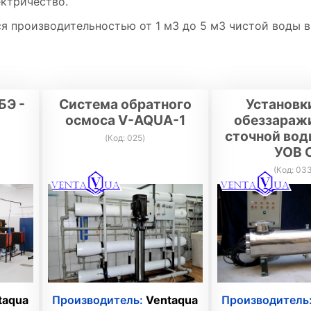
ектричество.
 производительностью от 1 м3 до 5 м3 чистой воды в 
БЭ -
Система обратного
Установк
осмоса V-AQUA-1
обеззараж
сточной вод
(Код:
025
)
УОВ 
(Код:
03
taqua
Производитель:
Ventaqua
Производитель