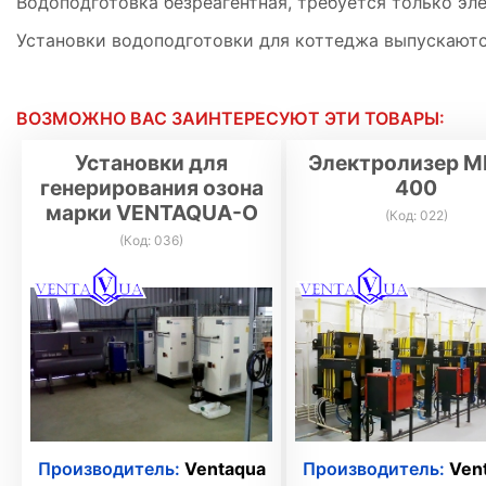
Водоподготовка безреагентная, требуется только эл
Установки водоподготовки для коттеджа выпускаются
ВОЗМОЖНО ВАС ЗАИНТЕРЕСУЮТ ЭТИ ТОВАРЫ:
Установки для
Электролизер М
генерирования озона
400
марки VENTAQUA-О
(Код:
022
)
(Код:
036
)
Производитель:
Ventaqua
Производитель:
Ven