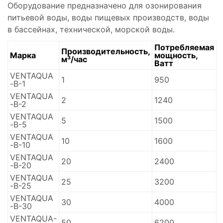
Оборудование предназначено для озонирования
питьевой воды, воды пищевых производств, воды
в бассейнах, технической, морской воды.
Потребляемая
Производительность,
Марка
мощность,
м³/час
Ватт
VENTAQUA
1
950
-В-1
VENTAQUA
2
1240
-В-2
VENTAQUA
5
1500
-В-5
VENTAQUA
10
1600
-В-10
VENTAQUA
20
2400
-В-20
VENTAQUA
25
3200
-В-25
VENTAQUA
30
4000
-В-30
VENTAQUA-
50
6200